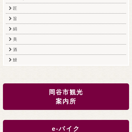
匠
旨
絹
美
酒
鰻
岡谷市観光
案内所
e-バイク