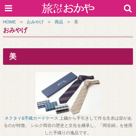
HOME
>
おみやげ
>
商品
>
美
おみやげ
美
ネクタイ&手織カードケース
上繭から手引きして作る生糸は節があ
るのが特徴。 シルク岡谷の歴史と文化を継承し、「岡谷絹」を使用
した手織りの逸品です。