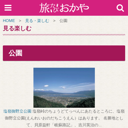
HOME
>
見る・楽しむ
>
公園
見る楽しむ
公園
塩嶺御野立公園
塩嶺峠のちょうどてっぺんにあたるところに、塩嶺
御野立公園(えんれいおのだちこうえん）はあります。 名勝地とし
て、貝原益軒「岐蘇路記」、吉川英治の...