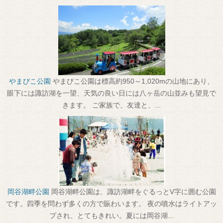
やまびこ公園
やまびこ公園は標高約950～1,020mの山地にあり、
眼下には諏訪湖を一望、天気の良い日には八ヶ岳の山並みも望見で
きます。 ご家族で、友達と、...
岡谷湖畔公園
岡谷湖畔公園は、諏訪湖畔をぐるっとV字に囲む公園
です。四季を問わず多くの方で賑わいます。 夜の噴水はライトアッ
プされ、とてもきれい。夏には岡谷湖...