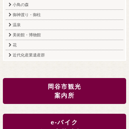
小鳥の森
御神渡り・御柱
温泉
美術館・博物館
花
近代化産業遺産群
岡谷市観光
案内所
e-バイク