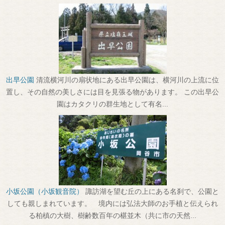
出早公園
清流横河川の扇状地にある出早公園は、横河川の上流に位
置し、その自然の美しさには目を見張る物があります。 この出早公
園はカタクリの群生地として有名...
小坂公園（小坂観音院）
諏訪湖を望む丘の上にある名刹で、公園と
しても親しまれています。 境内には弘法大師のお手植と伝えられ
る柏槙の大樹、樹齢数百年の椹並木（共に市の天然...