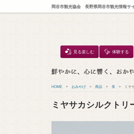
岡谷市観光協会 長野県岡谷市観光情報サ
見る楽しむ
体験する
HOME
>
おみやげ
>
商品
>
美
>
ミヤ
ミヤサカシルクトリ