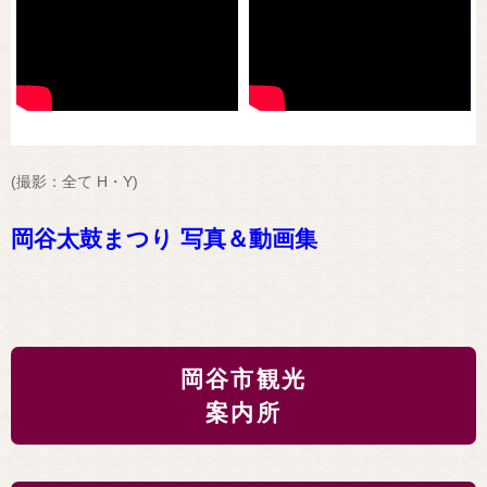
(撮影：全て H・Y)
岡谷太鼓まつり 写真＆動画集
岡谷市観光
案内所