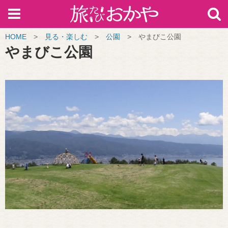
HOME
>
見る・楽しむ
>
公園
>
やまびこ公園
やまびこ公園