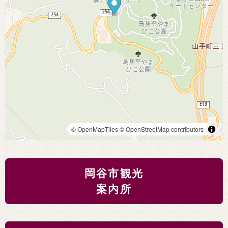
© OpenMapTiles
© OpenStreetMap contributors
岡谷市観光
案内所