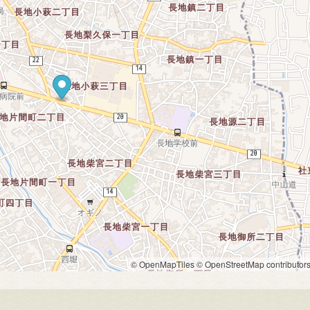
© OpenMapTiles
© OpenStreetMap contributor