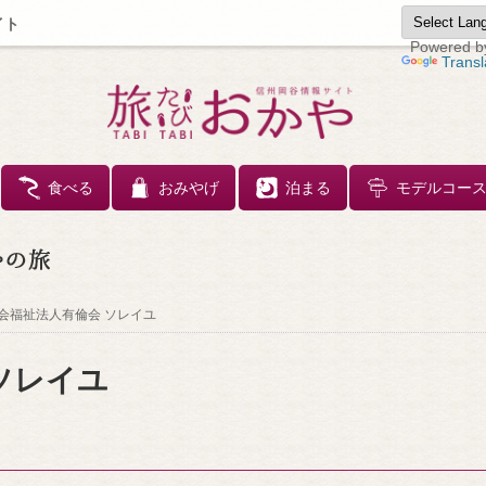
イト
Powered b
Transl
コンテンツへスキップ
食べる
おみやげ
泊まる
モデルコー
会福祉法人有倫会 ソレイユ
ソレイユ