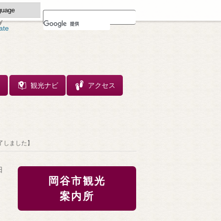
y
ate
ス
観光ナビ
アクセス
終了しました】
日
り
岡谷市観光
案内所