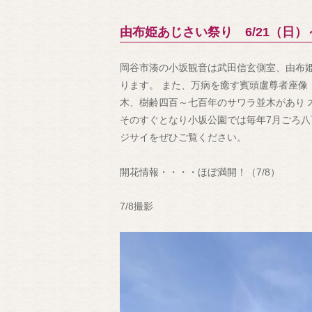
由布姫あじさい祭り 6/21（日）～
岡谷市湊の小坂観音は武田信玄側室、由布
ります。 また、万病を癒す賓頭盧尊者座像
木、樹齢四百～七百年のサワラ並木があり
そのすぐとなり小坂公園では毎年7月ごろ八
ジサイをぜひご覧ください。
開花情報・・・・ほぼ満開！（7/8）
7/8撮影