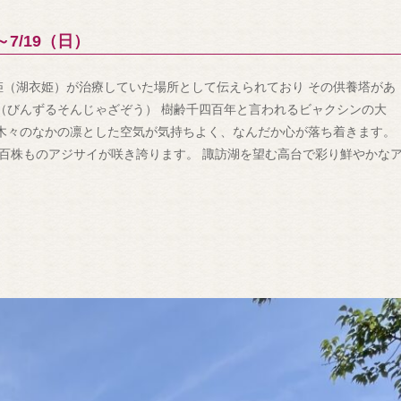
7/19（日）
姫（湖衣姫）が治療していた場所として伝えられており その供養塔があ
（びんずるそんじゃざぞう） 樹齢千四百年と言われるビャクシンの大
 木々のなかの凛とした空気が気持ちよく、なんだか心が落ち着きます。
百株ものアジサイが咲き誇ります。 諏訪湖を望む高台で彩り鮮やかな