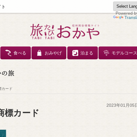
イト
Powered b
Transl
コンテンツへスキップ
食べる
おみやげ
泊まる
モデルコー
標カード
2023年01月05
商標カード