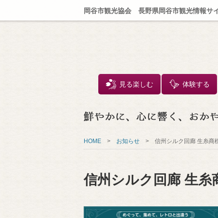
岡谷市観光協会 長野県岡谷市観光情報サ
見る楽しむ
体験する
HOME
>
お知らせ
>
信州シルク回廊 生糸商
信州シルク回廊 生糸