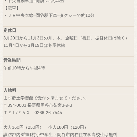
・中央自動車道–諏訪IC–約40分
【電車】
・ＪＲ中央本線–岡谷駅下車–タクシーで約10分
定休日
3月20日から11月3日の月、木、金曜日（祝日、振替休日は除く）
11月4日から3月19日は冬季休館
営業時間
午前10時から午後4時
入館料
まず郷土学習館で受付を済ませてください。
〒394-0083 長野県岡谷市柴宮3-9-3
ＴＥＬ/ＦＡＸ 0266-26-7545
大人360円（250円） 小人180円（120円）
諏訪郡内6市町村小中学生・岡谷市内在住在学高校生は無料