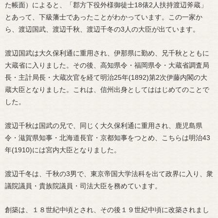
た帳面）によると、「郡方下役外様御徒士18俵2人扶持渡辺斧蔵」
とあって、下級藩士であったことがわかっています。この一家か
ら、渡辺国武、渡辺千秋、渡辺千冬の3人の大臣が出ています。
渡辺国武は大久保利通に重用され、伊那県に勤め、兄千秋とともに
大蔵省に入りました。その後、高知県令・福岡県令・大蔵省調査局
長・主計局長・大蔵次官を経て明治25年(1892)第2次伊藤内閣の大
蔵大臣となりました。これは、信州出身としてははじめてのことで
した。
渡辺千秋は国武の兄で、同じく大久保利通に重用され、鹿児島県
令・滋賀県知事・北海道長官・京都知事をつとめ、こちらは明治43
年(1910)には宮内大臣となりました。
渡辺千冬は、千秋の3男で、東京帝国大学法科を出て政界に入り、衆
議院議員・貴族院議員・司法大臣を務めています。
創築は、１８世紀中頃とされ、その後１９世紀中頃に改築されまし