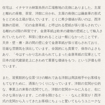
住宅は、イチヤマカ林製糸所の工場敷地の北側にありました。主屋
と離れの座敷、茶室、洋館に分かれ、主屋の南側には繭倉庫の形式
をとどめる土蔵が並んでいます。とくに希少価値が高いのは、西洋
装飾の芸術、「幻の金唐革紙」と呼ばれる壁紙が張り巡らされてい
る離れの2階の和室です。金唐革紙は欧米の建物の壁紙として輸入さ
れていたもので、和室に使われることは一般になかったことです。
天井・壁・襖・床の間の壁に全て金唐革紙が張り巡らされており、
荘厳な雰囲気を演出しています。全国的にも貴重で、保存のよさも
あり、「今はすっかり忘れ去られてしまった金唐革紙の宝庫として
日本の近代建築史上にきわめて重要な価値をもつ」という評価も得
ています。
また、迎賓館的な位置づけの離れである洋館は商談相手やお客様を
もてなすために、洒落たつくりになっています。洋館の玄関が公的
な、事業上の来客の玄関でした。洋館の玄関ホールに入ると、右に
小さな扉があります。この扉を開けると・・・なんと茶室が！西洋
式の玄関から入ってきたお客様にちょっと驚いてもらうユニークな