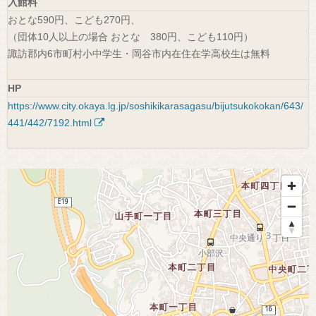
入館料
おとな590円、こども270円、
（団体10人以上の場合 おとな 380円、こども110円）
諏訪郡内6市町村小中学生・岡谷市内在住在学高校生は無料
HP
https://www.city.okaya.lg.jp/soshikikarasagasu/bijutsukokokan/643/
441/442/7192.html