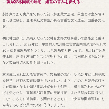
～製糸家林国蔵の居宅 経営の営みを伝える～
製糸家であり実業家であった初代林国蔵の居宅。茶室と洋室が隣り
合わせに接し、金唐革紙の和室がある貴重な文化遺産。国重要文化
財。
初代林国蔵は、糸商人だった父林倉太郎の後を継いで製糸業に乗り
出しました。明治9年に、平野村天竜川畔に官営富岡製糸場を模して
20人繰器械製糸場をつくり、天竜製糸場と称します。明治12年片倉
兼太郎、尾澤金左衛門と共に開明社を組織し、共同揚返場を設ける
など製糸技術の改良を図りました。
林国蔵はまれにみる実業家で、製糸業のほか、明治24年には鉄砲店
を経営、鉄砲の製造販売を行いました。また、このころ製糸燃料不
足が問題となるや諏訪薪炭株式会社を創設し、横川御料林の払い下
げを受けたり、東筑摩郡西条炭の炭鉱採掘、また常磐炭鉱採掘もお
こない、さらに通信業にも関わるとともに、中央東線開通運動にも
奔走するなど公共のために尽力しました。