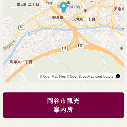
© OpenMapTiles
© OpenStreetMap contributors
岡谷市観光
案内所