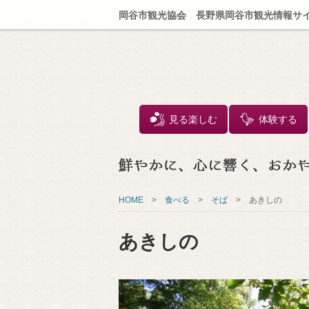
岡谷市観光協会 長野県岡谷市観光情報サ
見る楽しむ
体験する
HOME
>
食べる
>
そば
>
あきしの
あきしの