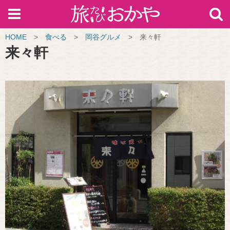
HOME
>
食べる
>
岡谷グルメ
>
来々軒
来々軒