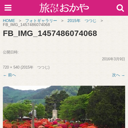
HOME
>
フォトギャラリー
>
2015年 つつじ
>
FB_IMG_1457486074068
FB_IMG_1457486074068
公開日時:
2016年3月9日
720 × 540
(
2015年 つつじ
)
← 前へ
次へ →