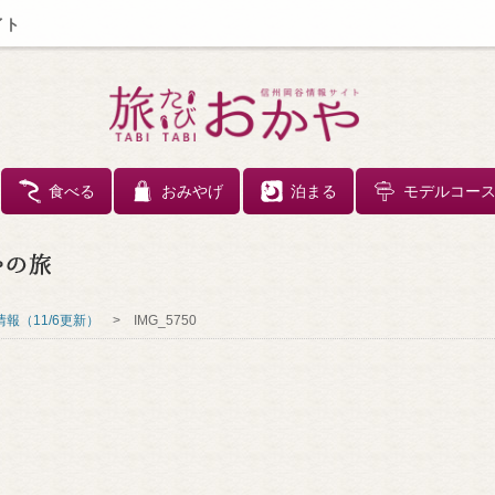
イト
コンテンツへスキップ
食べる
おみやげ
泊まる
モデルコー
報（11/6更新）
>
IMG_5750