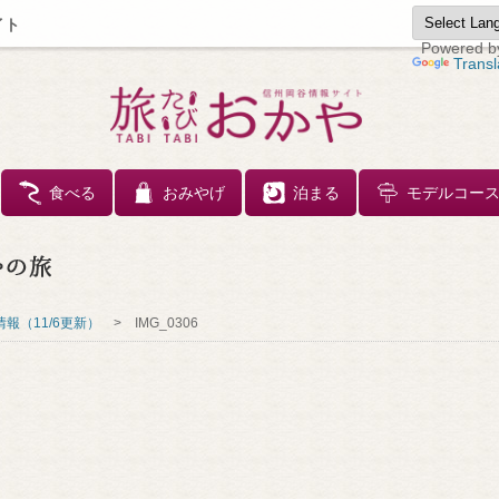
イト
Powered b
Transl
コンテンツへスキップ
食べる
おみやげ
泊まる
モデルコー
報（11/6更新）
>
IMG_0306