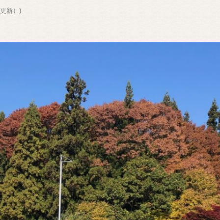
6更新）
)