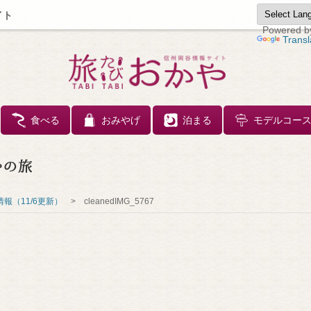
イト
Powered b
Transl
コンテンツへスキップ
食べる
おみやげ
泊まる
モデルコー
報（11/6更新）
>
cleanedIMG_5767