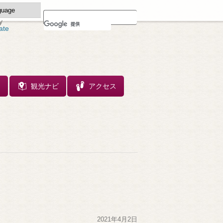
y
ate
ス
観光ナビ
アクセス
2021年4月2日