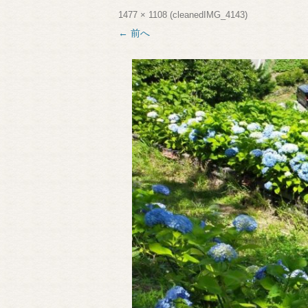
1477 × 1108
(
cleanedIMG_4143
)
← 前へ